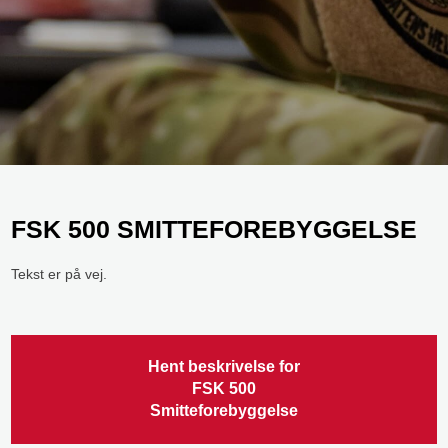
​FSK 500 SMITTEFOREBYGGELSE​
Tekst er på vej.​
Hent beskrivelse for
​FSK 500
Smitteforebyggelse