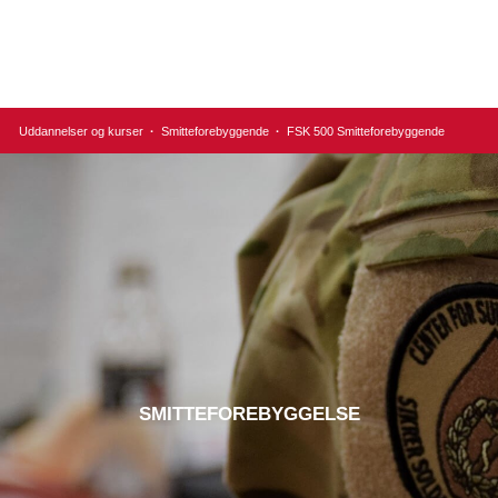
Uddannelser og kurser
·
Smitteforebyggende
·
FSK 500 Smitteforebyggende
SMITTEFOREBYGGELSE