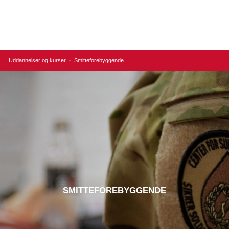
Uddannelser og kurser
·
Smitteforebyggende
SMITTEFOREBYGGENDE​