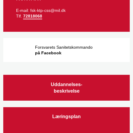
E-mail: fsk-ktp-css@mil.dk​
Tlf.
72818068
Forsvarets Sanitetskommando
på Facebook​
Uddannelses-
​beskrivelse​
Læringsplan