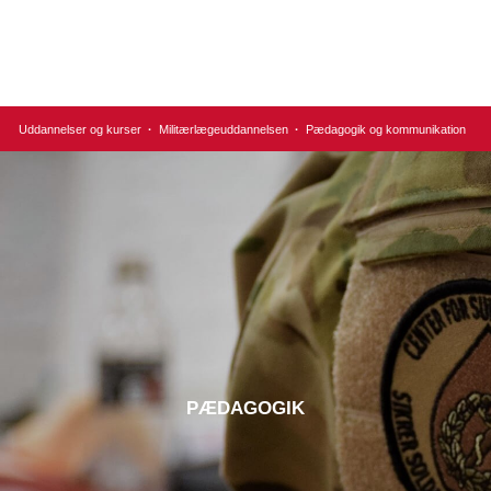
Uddannelser og kurser
·
Militærlægeuddannelsen
·
Pædagogik og kommunikation
PÆDAGOGIK​