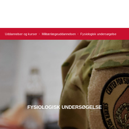
Uddannelser og kurser
·
Militærlægeuddannelsen
·
Fysiologisk undersøgelse
FYSIOLOGISK UNDERSØGELSE​